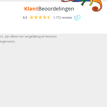
Klant
Beoordelingen
8.9
1.772 reviews
nrs. zijn alleen ter vergelijking en kunnen
 eigenaren.